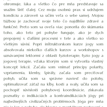
ohromuje, láka a všetko čo pre mňa predstavuje sa
snažím šíriť ďalej. Cez moju osobnú prax si udržujem
kondíciu a zároveň sa učím veľa o sebe samej. Mojou
túžbou je zachovať svoje telo čo najdlhšie zdravé a
funkčné. Preto som sa oveľa viac ponorila do skúmania
toho, ako telo pri pohybe funguje, ako je dych
prepojený s ďalšími procesmi v tele a ako všetko so
všetkým súvisí. Popri inštruktorskom kurze jogy som
absolvovala niekoľko ďalších kurzov a workshopov s
uznávanými lektormi z oblasti fyzioterapie, fyzio jogy a
jogovej terapie, vďaka ktorým som si vytvorila vlastný
koncept lekcií. Začala som vnímať princípy polarity,
vzpriamenia, klenby, špirály, začala som preciťovať
pohyb, učila som sa správne naviesť do polohy,
optimalizovať záťaž na kĺby, kosti a svaly, učila som sa
pochopiť súvislosti pohybovej koordinácie, získavala
poznatky o indikáciách a kontraindikáciách jógy pri
najbežnejších civilizačných problémoch. Jóga pre mňa