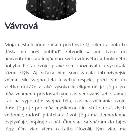
Vávrová
Moja cesta k jóge začala pred vyše 15 rokmi a bola to
„láska na prvý pohľad“. Otvorili sa mi dvere do
neuveriteľne fascinujúceho sveta zdravého a funkčného
pohybu. Počas svojej praxe som spoznávala a vyskúšala
rôzne štýly. Aj vďaka nim som začala intenzívnejšie
vnímať silu svojho tela a veľký rešpekt, pred tým, čo
všetko dokáže a aké vysoko inteligentné je. Jóga pre
mňa znamená predovšetkým čas venovaný sebe samej,
čas na vypočutie svojho tela, čas na vnímanie svojej
duše. Jóga je pre mňa myšlienka, čin, skutočnosť, dych,
vedomie, radosť, priatelia a život. Jóga ma dennodenne
ovplyvňuje, inšpiruje a učí. Čím viac sa vnáram do tajov
jógy, čím viac viem o tejto filozofii, tým viac ma