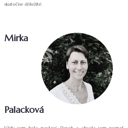
skutočne dôležité.
Mirka
Palacková
Vždy som bola zvedavý človek a chcela som poznať