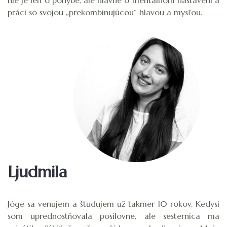
nie je len o pohybe, ale hlavne o mentálnom nastavení a
práci so svojou „prekombinujúcou“ hlavou a mysľou.
Ljudmila
Jóge sa venujem a študujem už takmer 10 rokov. Kedysi
som uprednostňovala posilovne, ale sesternica ma