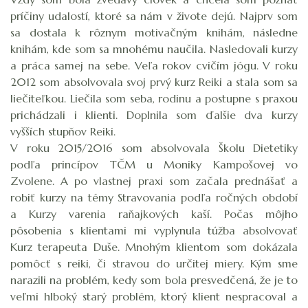
príčiny udalostí, ktoré sa nám v živote dejú. Najprv som
sa dostala k rôznym motivačným knihám, následne
knihám, kde som sa mnohému naučila. Nasledovali kurzy
a práca samej na sebe. Veľa rokov cvičím jógu. V roku
2012 som absolvovala svoj prvý kurz Reiki a stala som sa
liečiteľkou. Liečila som seba, rodinu a postupne s praxou
prichádzali i klienti. Doplnila som ďalšie dva kurzy
vyšších stupňov Reiki.
V roku 2015/2016 som absolvovala Školu Dietetiky
podľa princípov TČM u Moniky Kampošovej vo
Zvolene. A po vlastnej praxi som začala prednášať a
robiť kurzy na témy Stravovania podľa ročných období
a Kurzy varenia raňajkových kaší. Počas môjho
pôsobenia s klientami mi vyplynula túžba absolvovať
Kurz terapeuta Duše. Mnohým klientom som dokázala
pomôcť s reiki, či stravou do určitej miery. Kým sme
narazili na problém, kedy som bola presvedčená, že je to
veľmi hlboký starý problém, ktorý klient nespracoval a