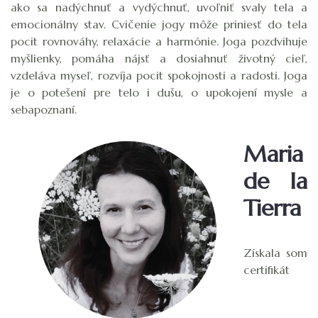
ako sa nadýchnuť a vydýchnuť, uvoľniť svaly tela a
emocionálny stav. Cvičenie jogy môže priniesť do tela
pocit rovnováhy, relaxácie a harmónie. Joga pozdvihuje
myšlienky, pomáha nájsť a dosiahnuť životný cieľ,
vzdeláva myseľ, rozvíja pocit spokojnosti a radosti. Joga
je o potešení pre telo i dušu, o upokojení mysle a
sebapoznaní.
Maria
de la
Tierra
Získala som
certifikát