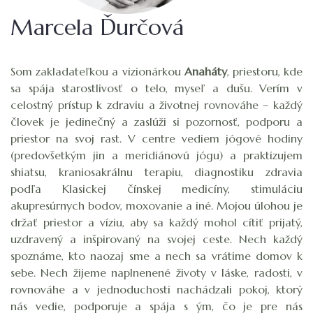
Marcela Ďurčová
Som zakladateľkou a vizionárkou
Anaháty
, priestoru, kde
sa spája starostlivosť o telo, myseľ a dušu. Verím v
celostný prístup k zdraviu a životnej rovnováhe – každý
človek je jedinečný a zaslúži si pozornosť, podporu a
priestor na svoj rast. V centre vediem jógové hodiny
(predovšetkým jin a meridiánovú jógu) a praktizujem
shiatsu, kraniosakrálnu terapiu, diagnostiku zdravia
podľa Klasickej čínskej medicíny, stimuláciu
akupresúrnych bodov, moxovanie a iné. Mojou úlohou je
držať priestor a víziu, aby sa každý mohol cítiť prijatý,
uzdravený a inšpirovaný na svojej ceste. Nech každý
spoznáme, kto naozaj sme a nech sa vrátime domov k
sebe. Nech žijeme naplnenené životy v láske, radosti, v
rovnováhe a v jednoduchosti nachádzali pokoj, ktorý
nás vedie, podporuje a spája s ým, čo je pre nás