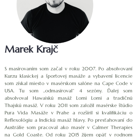
Marek Krajč
S masírovaním som začal v roku 2007. Po absolvovaní
Kurzu klasickej a športovej masáže a vybavení licencie
som získal miesto v masérskom salóne na Cape Code v
USA. Tu som „odmasíroval“ 4 sezóny. Ďalej som
absolvoval Hawaiskú masáž Lomi Lomi a tradičnú
Thajskú masáž. V roku 2011 som založil masérske štúdio
Pura Vida Masáže v Prahe a rozšíril si kvalifikáciu o
Reflexológiu a Indickú masáž hlavy. Po presťahovaní do
Austrálie som pracoval ako masér v Calmer Therapies
na Gold Coaste. Od roku 2015 žijem opäť v rodnom