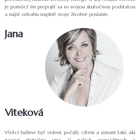
je pomôcť im prepojiť sa so svojou skutočnou podstatou
a nájsť odvahu naplniť svoje životné poslanie.
Jana
Viteková
Všetci tužíme byť videní, počutí, cítení a uznaní takí, akí
naozaj skutočne sme. V našich esenciálnych a