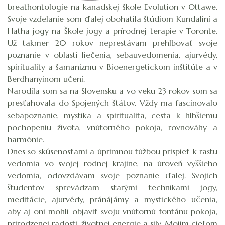
breathontologie na kanadskej škole Evolution v Ottawe.
Svoje vzdelanie som ďalej obohatila štúdiom Kundaliní a
Hatha jogy na Škole jogy a prírodnej terapie v Toronte.
Už takmer 20 rokov neprestávam prehlbovať svoje
poznanie v oblasti liečenia, sebauvedomenia, ajurvédy,
spirituality a šamanizmu v Bioenergetickom inštitúte a v
Berdhanyinom učení.
Narodila som sa na Slovensku a vo veku 23 rokov som sa
presťahovala do Spojených štátov. Vždy ma fascinovalo
sebapoznanie, mystika a spiritualita, cesta k hlbšiemu
pochopeniu života, vnútorného pokoja, rovnováhy a
harmónie.
Dnes so skúsenosťami a úprimnou túžbou prispieť k rastu
vedomia vo svojej rodnej krajine, na úroveň vyššieho
vedomia, odovzdávam svoje poznanie ďalej. Svojich
študentov sprevádzam starými technikami jogy,
meditácie, ajurvédy, pránájámy a mystického učenia,
aby aj oni mohli objaviť svoju vnútornú fontánu pokoja,
prirodzenej radosti, životnej energie a sily. Mojim cieľom