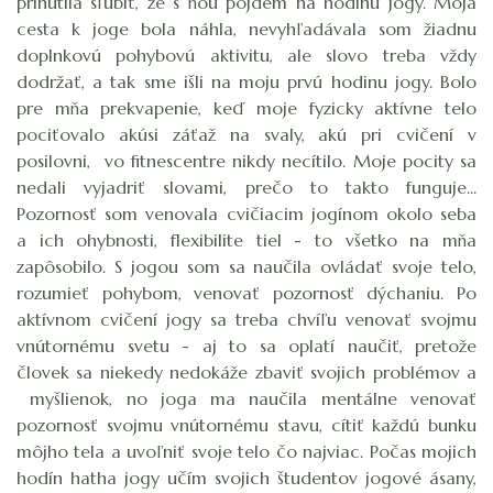
prinútila sľúbiť, že s ňou pôjdem na hodinu jogy. Moja
cesta k joge bola náhla, nevyhľadávala som žiadnu
doplnkovú pohybovú aktivitu, ale slovo treba vždy
dodržať, a tak sme išli na moju prvú hodinu jogy. Bolo
pre mňa prekvapenie, keď moje fyzicky aktívne telo
pociťovalo akúsi záťaž na svaly, akú pri cvičení v
posilovni, vo fitnescentre nikdy necítilo. Moje pocity sa
nedali vyjadriť slovami, prečo to takto funguje...
Pozornosť som venovala cvičiacim jogínom okolo seba
a ich ohybnosti, flexibilite tiel - to všetko na mňa
zapôsobilo. S jogou som sa naučila ovládať svoje telo,
rozumieť pohybom, venovať pozornosť dýchaniu. Po
aktívnom cvičení jogy sa treba chvíľu venovať svojmu
vnútornému svetu - aj to sa oplatí naučiť, pretože
človek sa niekedy nedokáže zbaviť svojich problémov a
myšlienok, no joga ma naučila mentálne venovať
pozornosť svojmu vnútornému stavu, cítiť každú bunku
môjho tela a uvoľniť svoje telo čo najviac. Počas mojich
hodín hatha jogy učím svojich študentov jogové ásany,